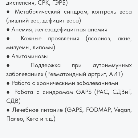
диспепсия, СРК, ГЭРБ)
● Метаболический синдром, контроль веса
(лишний вес, дефицит веса)
● Анемия, железодефицитная анемия
● Кожные проявления (псориаз, акне,
милуемы, липомы)
● Авитаминозы
● Поддержка при аутоиммунных
заболеваниях (Ревматоидный артрит, АИТ)
● Работа с хроническими заболеваниями
● Работа с синдромом GAPS (РАС, СДВиГ,
СДВ)
● Лечебное питание (GAPS, FODMAP, Vegan,
Палео, Кето и т.д.)